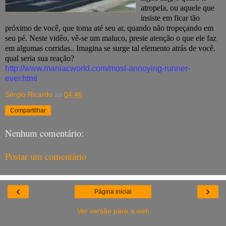
atropela, ou aquele que
insiste em ficar tão
próximo de você, que toma até seu ar, quando não tropeçando em
seu pé. Neste vidêo, vê-se um maluco, preste atenção o que ele faz
em algumas corridas.. Imagina se surge tal elemento atrás de você.
qual seria sua reação?
http://www.maniacworld.com/most-annoying-runner-
ever.html
Sérgio Ricardo
às
04:46
Compartilhar
Nenhum comentário:
Postar um comentário
‹
›
Página inicial
Ver versão para a web