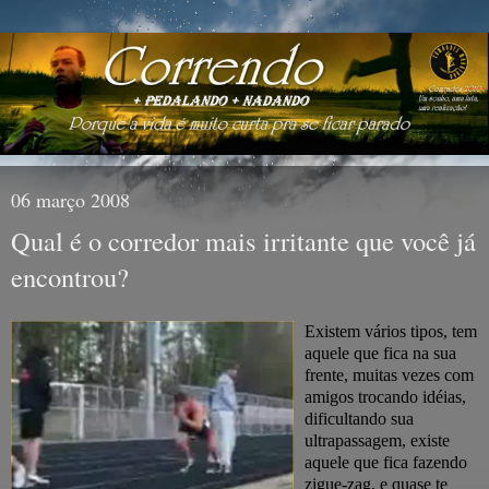
06 março 2008
Qual é o corredor mais irritante que você já
encontrou?
Existem vários tipos, tem
aquele que fica na sua
frente, muitas vezes com
amigos trocando idéias,
dificultando sua
ultrapassagem, existe
aquele que fica fazendo
zigue-zag, e quase te