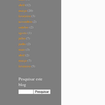
abril
(12)
março
(20)
fevereiro
(3)
novembro
(2)
outubro
(2)
agosto
(1)
julho
(7)
junho
(2)
maio
(3)
abril
(2)
março
(7)
fevereiro
(5)
Pesquisar este
blog