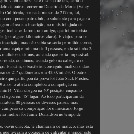
gem. Com certeza se é o sonho de uns, seria o
delo de outros, correr no Deserto da Morte (Valey
h) Califórnia, por nada menos de 217km, foi,
o com pouco patrocinio, o suficiente para pagar a
agem aérea e a inscrição, no mais foi ajuda de
os, inclusive Jarom, um amigo, que foi motorista,
le (por alguns kilometros claro). E viajou para os
inscrição, mas não sabia se seria permitido correr,
er uma equipe minima de 3 pessoas, e ele só tinha 2.
 maliciosos de uns, achando que seria impossivel.
orrendo, continuou, usando gelo na cabeça e no
oço.
E assim, o brasileiro conseguiu finalizar o duro
rso de 217 quilômetros em 42h07min53. O outro
leiro que participou da prova foi João Sack Prestes.
9 anos, o atleta completou a competição em
min14. Vilar chegou na 40ª posição, enquanto
e chegou em 45º lugar. Ao todo participaram da
maratona 80 pessoas de diversos países, mas
 campeão da competição foi o mexicano Jorge
ira mulher foi Jamie Donaldson no tempo de
ro, ouviu chacota, te chamaram de maluco, mas esta
os que tiveram a coragem de enfrentar e vencer este