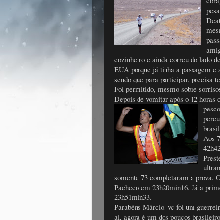
cora
pesa
Deat
mesm
pass
amig
cozinheiro e ainda correu do lado de
EUA porque já tinha a passagem e a 
sendo que para participar, precisa t
Foi permitido, mesmo sobre sorrisos
Depois de vomitar após o 12 horas c
pesc
percu
brasi
Aos 7
42h42
Prest
ultra
somente 73 completaram a prova. O
Pacheco em 23h20min16. Já a prime
23h51min33.
Parabéns Márcio, vc foi um guerrei
ai, agora é um dos poucos brasileir