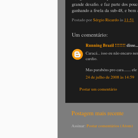
grande desafio. e faz parte dos po
ganhando a fivela da sub-48, e bem 
Postado por
Sérgio Ricardo
às
11:51
Um comentário:
Running Brazil !!!!!!!
disse...
Caracá... isso eu não encaro n
cardio.
Mas parabéns pro cara........ el
24 de julho de 2008 às 14:59
Postar um comentário
Postagem mais recente
Assinar:
Postar comentários (Atom)