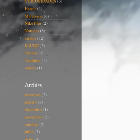
CURIOSIDADES
(3)
Herois
(1)
Maratonas
(6)
Nike Plus
(2)
Noticias
(8)
relatos
(12)
SAUDE
(3)
Treinos
(3)
Triathlon
(1)
videos
(1)
Archive
fevereiro
(2)
janeiro
(2)
dezembro
(1)
novembro
(2)
outubro
(2)
julho
(3)
maio
(4)