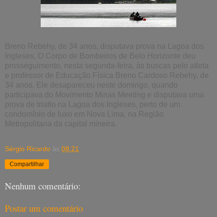
Breno Rebehy, de 34 anos, disputava prova na Lagoa dos
Ingleses, O Corpo de Bombeiros de Belo Horizonte deu
prosseguimento, nesta segunda-feira, às buscas pelo atleta
e professor de Educação Física Breno Cardoso Rebehy, de
34 anos. Ele desapareceu neste domingo, quando
participava do Movimento Minas Meeting e disputava uma
prova de triatlo na Lagoa dos Ingleses, perto de um
condomínio de luxo em Nova Lima, na Região
Metropolitana da capital mineira.
Sérgio Ricardo
às
08:21
Compartilhar
Nenhum comentário:
Postar um comentário