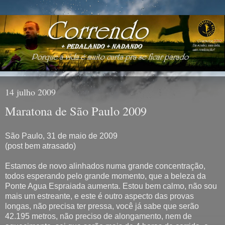
14 julho 2009
Maratona de São Paulo 2009
São Paulo, 31 de maio de 2009
(post bem atrasado)
Estamos de novo alinhados numa grande concentração,
todos esperando pelo grande momento, que a beleza da
Ponte Agua Espraiada aumenta. Estou bem calmo, não sou
mais um estreante, e este é outro aspecto das provas
longas, não precisa ter pressa, você já sabe que serão
42.195 metros, não preciso de alongamento, nem de