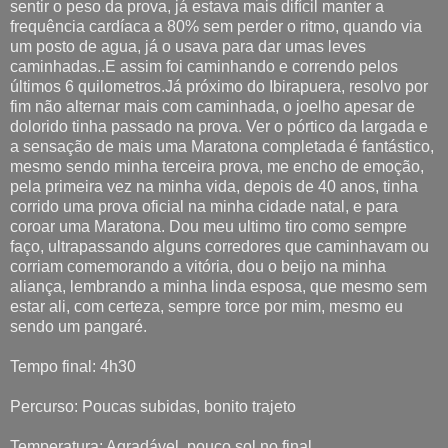
sentir o peso da prova, já estava mais difícil manter a
frequência cardíaca a 80% sem perder o ritmo, quando via
um posto de agua, já o usava para dar umas leves
caminhadas..E assim foi caminhando e correndo pelos
últimos 6 quilometros.Já próximo do Ibirapuera, resolvo por
fim não alternar mais com caminhada, o joelho apesar de
dolorido tinha passado na prova. Ver o pórtico da largada e
a sensação de mais uma Maratona completada é fantástico,
mesmo sendo minha terceira prova, me encho de emoção,
pela primeira vez na minha vida, depois de 40 anos, tinha
corrido uma prova oficial na minha cidade natal, e para
coroar uma Maratona. Dou meu ultimo tiro como sempre
faço, ultrapassando alguns corredores que caminhavam ou
corriam comemorando a vitória, dou o beijo na minha
aliança, lembrando a minha linda esposa, que mesmo sem
estar ali, com certeza, sempre torce por mim, mesmo eu
sendo um pangaré.
Tempo final: 4h30
Percurso: Poucas subidas, bonito trajeto
Temperatura: Agradável, pouco sol no final