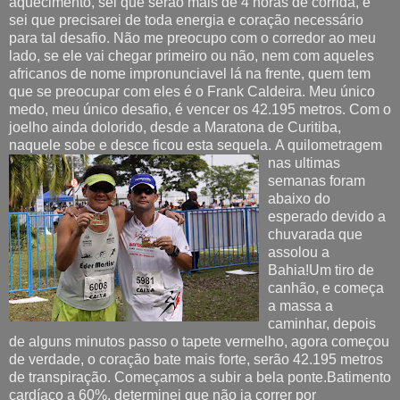
aquecimento, sei que serão mais de 4 horas de corrida, e
sei que precisarei de toda energia e coração necessário
para tal desafio. Não me preocupo com o corredor ao meu
lado, se ele vai chegar primeiro ou não, nem com aqueles
africanos de nome impronunciavel lá na frente, quem tem
que se preocupar com eles é o Frank Caldeira. Meu único
medo, meu único desafio, é vencer os 42.195 metros. Com o
joelho ainda dolorido, desde a Maratona de Curitiba,
naquele sobe e desce ficou esta sequela.
A quilometragem
nas ultimas
semanas foram
abaixo do
esperado devido a
chuvarada que
assolou a
Bahia!Um tiro de
canhão, e começa
a massa a
caminhar, depois
de alguns minutos passo o tapete vermelho, agora começou
de verdade, o coração bate mais forte, serão 42.195 metros
de transpiração. Começamos a subir a bela ponte.Batimento
cardíaco a 60%, determinei que não ia correr por