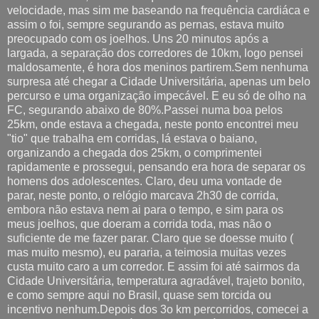
velocidade, mas sim me baseando na frequência cardiáca e
assim o foi, sempre segurando as pernas, estava muito
preocupado com os joelhos. Uns 20 minutos após a
largada, a separação dos corredores de 10km, logo pensei
maldosamente, é hora dos meninos partirem.Sem nenhuma
surpresa até chegar a Cidade Universitária, apenas um belo
percurso e uma organização impecável. E eu só de olho na
FC, segurando abaixo de 80%.Passei numa boa pelos
25km, onde estava a chegada, neste ponto encontrei meu
"tio" que trabalha em corridas, lá estava o baiano,
organizando a chegada dos 25km, o comprimentei
rapidamente e prossegui, pensando era hora de separar os
homens dos adolescentes. Claro, deu uma vontade de
parar, neste ponto, o relógio marcava 2h30 de corrida,
embora não estava nem ai para o tempo, e sim para os
meus joelhos, que doeram a corrida toda, mas não o
suficiente de me fazer parar. Claro que se doesse muito (
mas muito mesmo), eu pararia, a teimosia muitas vezes
custa muito caro a um corredor. E assim foi até sairmos da
Cidade Universitária, temperatura agradável, trajeto bonito,
e como sempre aqui no Brasil, quase sem torcida ou
incentivo nenhum.Depois dos 3o km percorridos, comecei a