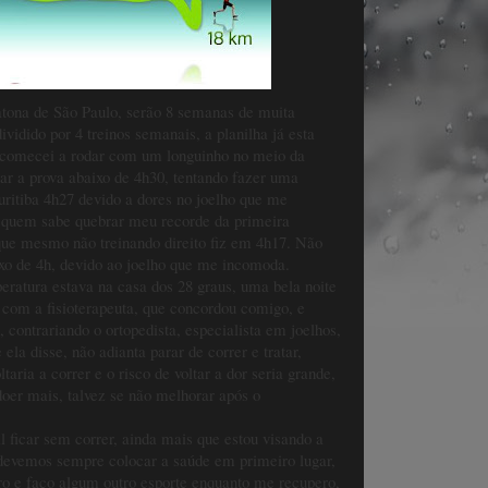
tona de São Paulo, serão 8 semanas de muita
ividido por 4 treinos semanais, a planilha já esta
comecei a rodar com um longuinho no meio da
ar a prova abaixo de 4h30, tentando fazer uma
itiba 4h27 devido a dores no joelho que me
 quem sabe quebrar meu recorde da primeira
que mesmo não treinando direito fiz em 4h17. Não
xo de 4h, devido ao joelho que me incomoda.
peratura estava na casa dos 28 graus, uma bela noite
i com a fisioterapeuta, que concordou comigo, e
, contrariando o ortopedista, especialista em joelhos,
ela disse, não adianta parar de correr e tratar,
aria a correr e o risco de voltar a dor seria grande,
doer mais, talvez se não melhorar após o
 ficar sem correr, ainda mais que estou visando a
devemos sempre colocar a saúde em primeiro lugar,
ro e faço algum outro esporte enquanto me recupero,