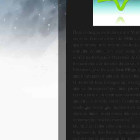
Hoje começou os treinos até a Mara
correria, farei em torno de 500km, d
quase pronta, mas mesmo assim já 
semana. A intenção vai ser complet
marca melhor que a Maratona de Cur
fizeram mancar metade da prova, e
San Diego
Maratona, que foi a de
, 
quero imaginar ainda em fazer abai
O treino de hoje foi especial, a tem
quente, foi especial pois hoje passe
fazer a fisio e eu continuar correndo
que eu não deveria correr. Conforme 
sendo que assim que melhorar eu volt
claro se nunca mais correr não vai 
treinamento, resolvo escutá-lo!!
Quem é corredor sabe como é difícil
Maratona de São Paulo. Entretanto 
se tiver que parar por um tempo, pa