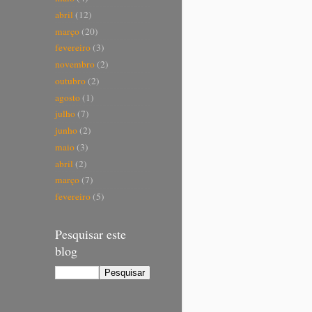
abril
(12)
março
(20)
fevereiro
(3)
novembro
(2)
outubro
(2)
agosto
(1)
julho
(7)
junho
(2)
maio
(3)
abril
(2)
março
(7)
fevereiro
(5)
Pesquisar este
blog