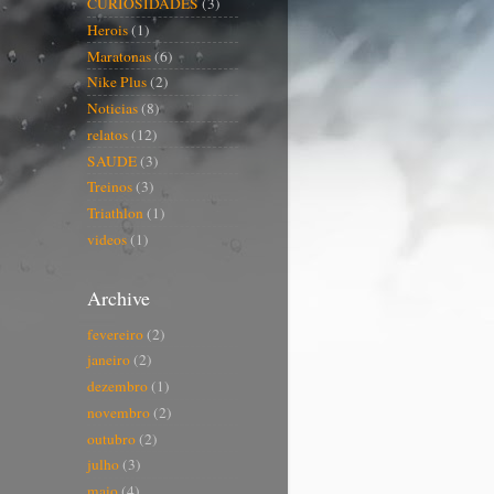
CURIOSIDADES
(3)
Herois
(1)
Maratonas
(6)
Nike Plus
(2)
Noticias
(8)
relatos
(12)
SAUDE
(3)
Treinos
(3)
Triathlon
(1)
videos
(1)
Archive
fevereiro
(2)
janeiro
(2)
dezembro
(1)
novembro
(2)
outubro
(2)
julho
(3)
maio
(4)