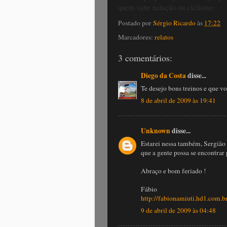
quem sabe natação ou ciclismo.
Postado por
Sérgio Ricardo
às
17:22
Marcadores:
relatos
3 comentários:
Diego da Costa
disse...
Te desejo bons treinos e que v
8 de abril de 2009 às 19:41
Unknown
disse...
Estarei nessa também, Sergião
que a gente possa se encontrar 
Abraço e bom feriado !
Fábio
http://fabionamiuti.hd1.com.b
9 de abril de 2009 às 04:48