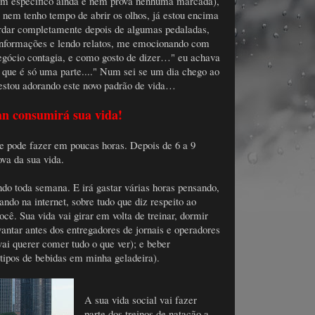
r um especifico ainda e nem prova nenhuma marcada),
 nem tenho tempo de abrir os olhos, já estou encima
ordar completamente depois de algumas pedaladas,
 informações e lendo relatos, me emocionando com
egócio contagia, e como gosto de dizer…" eu achava
i que é só uma parte...." Num sei se um dia chego ao
estou adorando este novo padrão de vida…
n consumirá sua vida!
e pode fazer em poucas horas. Depois de 6 a 9
ova da sua vida.
ndo toda semana. E irá gastar várias horas pensando,
ndo na internet, sobre tudo que diz respeito ao
ê. Sua vida vai girar em volta de treinar, dormir
evantar antes dos entregadores de jornais e operadores
ai querer comer tudo o que ver); e beber
tipos de bebidas em minha geladeira).
A sua vida social vai fazer
parte dos treinos de natação a