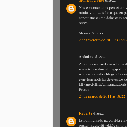
Mônica Afonso
disse...
Nesse momento eu pensei em vár
minha vida....e sabe o que eu p
conquistar e uma delas com 
breve.....
Mônica Afonso
2 de fevereiro de 2011 às 16:1
Anônimo disse...
Ai vai meus parabens a todos d
www.4corredores.blogspot.co
www.somosultra.blogspot.com
e enviem noticias de eventos 
Elivan(ciclista/Ultramaratonis
Pessoa
24 de março de 2011 às 18:22
Reberty
disse...
Estou iniciando na corrida e m
prazer indescritível.Me sinto v