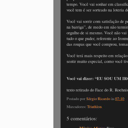
tempo. Você vai sonhar em classifi
você tem é ser sorteado na loteria 
Você vai sorrir com satisfação de p
na barriga”, de medo em não termin
orgulho de si mesmo. Você não vai 
tudo o que puder, referente ao Iron
das roupas que você comprou, toma
Você terá mais respeito em relação 
sentir muito especial, como você ti
Você vai dizer: “EU SOU UM 
texto retirado do Face do R. Roehni
Postado por
Sérgio Ricardo
às
07:10
Marcadores:
Triathlon
5 comentários: