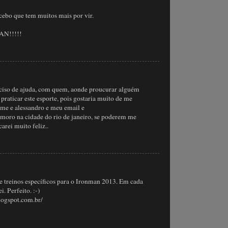
cebo que tem muitos mais por vir.
N!!!!!
ciso de ajuda, com quem, aonde proucurar alguém
 praticar este esporte, pois gostaria muito de me
ome e alessandro e meu email e
 moro na cidade do rio de janeiro, se poderem me
carei muito feliz..
e treinos específicos para o Ironman 2013. Em cada
i. Perfeito. :-)
logspot.com.br/