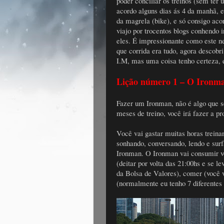
poder conciliar os treinos (sem te
acordo alguns dias ás 4 da manhã, e
da magrela (bike), e só consigo ac
viajo por trocentos blogs conhendo
eles. É impressionante como este n
que corrida era tudo, agora descobr
I.M, mas uma coisa tenho certeza, 
Lição número 1 – O Ironma
Fazer um Ironman, não é algo que s
meses de treino, você irá fazer a pr
Você vai gastar muitas horas treina
sonhando, conversando, lendo e surfa
Ironman. O Ironman vai consumir voc
(deitar por volta das 21:00hs e se l
da Bolsa de Valores), comer (você v
(normalmente eu tenho 7 diferentes 