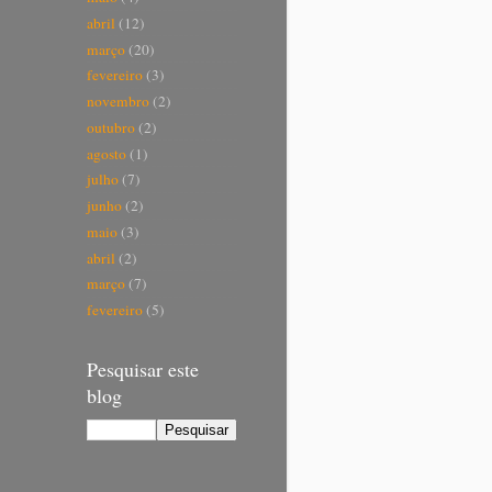
abril
(12)
março
(20)
fevereiro
(3)
novembro
(2)
outubro
(2)
agosto
(1)
julho
(7)
junho
(2)
maio
(3)
abril
(2)
março
(7)
fevereiro
(5)
Pesquisar este
blog