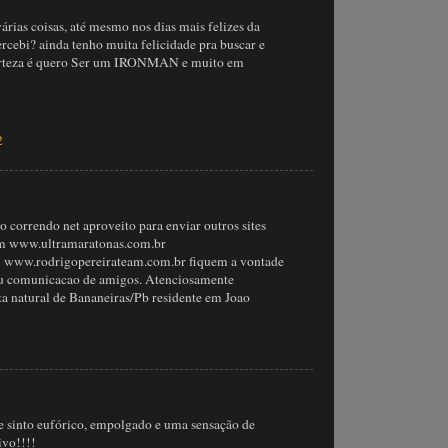
ias coisas, até mesmo nos dias mais felizes da
ercebi? ainda tenho muita felicidade pra buscar e
certeza é quero Ser um IRONMAN e muito em
2
o correndo net aproveito para enviar outros sites
m www.ultramaratonas.com.br
 www.rodrigopereirateam.com.br fiquem a vontade
ou comunicacao de amigos. Atenciosamente
ta natural de Bananeiras/Pb residente em Joao
e sinto eufórico, empolgado e uma sensação de
ivo!!!!