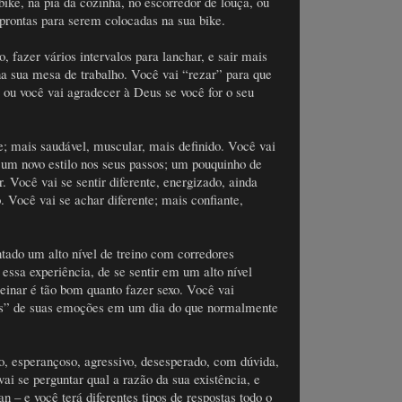
bike, na pia da cozinha, no escorredor de louça, ou
prontas para serem colocadas na sua bike.
, fazer vários intervalos para lanchar, e sair mais
na sua mesa de trabalho. Você vai “rezar” para que
 ou você vai agradecer à Deus se você for o seu
te; mais saudável, muscular, mais definido. Você vai
 um novo estilo nos seus passos; um pouquinho de
. Você vai se sentir diferente, energizado, ainda
 Você vai se achar diferente; mais confiante,
tado um alto nível de treino com corredores
r essa experiência, de se sentir em um alto nível
einar é tão bom quanto fazer sexo. Você vai
xos” de suas emoções em um dia do que normalmente
ado, esperançoso, agressivo, desesperado, com dúvida,
vai se perguntar qual a razão da sua existência, e
 – e você terá diferentes tipos de respostas todo o