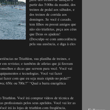
partir das 5:00hs da manhã, dos
treinos de pedal aos sábados, e
dos treinos de corrida aos
domingos. Se você é casado,
tem filhos ou possui amigos que
não são triatletas, peça aos céus
que Deus os ajudem!
(Desculpe-se com antecedência
pela sua ausência, e diga à eles
riências no Triathlon, sua planilha de treinos, e
er em revistas; e também de atletas que já fizeram
conselhos e dicas que servem para você. Você vai
equipamentos e tecnologias. Você vai fazer
i fazer com que eu seja mais rápido no pedal?”
rova; 650c ou 700c?” “Qual a barra energética
 Triathlon. Você irá comprar vídeos de técnica de
as profissionais pelos seus apelidos. Você vai ler as
ocê irá às lojas de triathlon com freqüência,
Followers