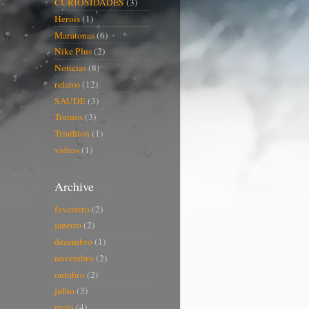
CURIOSIDADES
(3)
Herois
(1)
Maratonas
(6)
Nike Plus
(2)
Noticias
(8)
relatos
(12)
SAUDE
(3)
Treinos
(3)
Triathlon
(1)
videos
(1)
Archive
fevereiro
(2)
janeiro
(2)
dezembro
(1)
novembro
(2)
outubro
(2)
julho
(3)
maio
(4)