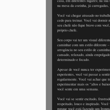
casa, em diferentes lugares; na sua 
na mesa da cozinha, já carregadas, 
Você vai chegar atrasado no trabalho
cedo para treinar. Você vai dormir 
seu chefe não fique bravo com você,
próprio chefe.
Seu corpo vai ter um visual diferen
caminhar com um estilo diferente –
arrogância no seu estilo de caminhar
cansado, relaxado, ainda empolgado.
determinado e focado.
Apesar de você nunca ter experimen
experientes, você vai passar a senti
regularmente. Você vai achar que tr
experimentar mais os “altos e bai
você sente em uma semana.
Você vai se sentir excitado, frustr
respeitado, louco e inspirado. Você 
porque você está fazendo um Ironman