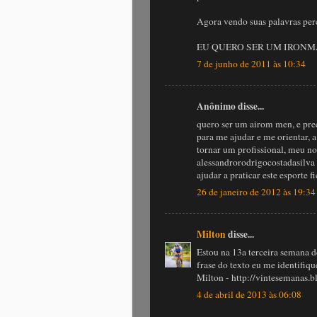
Agora vendo suas palavras per
EU QUERO SER UM IRONMA
7 de junho de 2011 às 10:34
Anônimo disse...
quero ser um airom men, e pre
para me ajudar e me orientar, a
tornar um profissional, meu n
alessandrorodrigocostadasilva
ajudar a praticar este esporte fi
26 de janeiro de 2012 às 19:34
Milton
disse...
Estou na 13a terceira semana d
frase do texto eu me identifique
Milton - http://vintesemanas.b
4 de abril de 2013 às 06:08